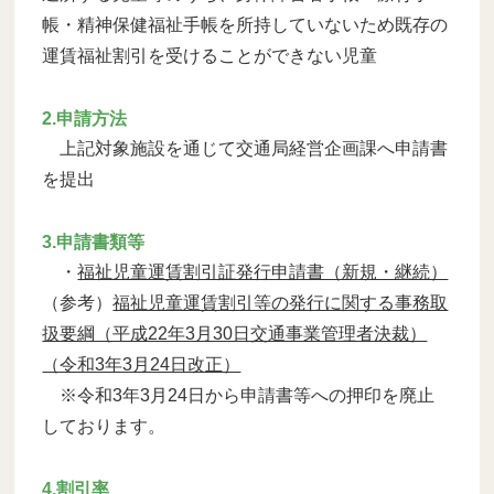
帳・精神保健福祉手帳を所持していないため既存の
運賃福祉割引を受けることができない児童
2.申請方法
上記対象施設を通じて交通局経営企画課へ申請書
を提出
3.申請書類等
・
福祉児童運賃割引証発行申請書（新規・継続）
（参考）
福祉児童運賃割引等の発行に関する事務取
扱要綱（平成22年3月30日交通事業管理者決裁）
（令和3年3月24日改正）
※令和3年3月24日から申請書等への押印を廃止
しております。
4.割引率