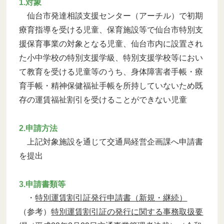
1.対象
仙台市発達相談支援センター（アーチル）で初期
療育指導を受ける児童、保育施設等で仙台市特別支
援保育事業の対象となる児童、仙台市内に設置され
た小中学校の特別支援学級、特別支援学校等におい
て教育を受ける児童等のうち、身体障害者手帳・療
育手帳・精神保健福祉手帳を所持していないため既
存の運賃福祉割引を受けることができない児童
2.申請方法
上記対象施設を通じて交通局経営企画課へ申請書
を提出
3.申請書類等
・
特別運賃割引証発行申請書（新規・継続）
（参考）
特別運賃割引証の発行に関する事務取扱要