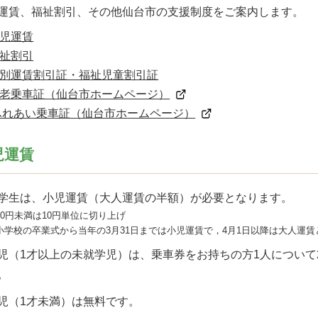
運賃、福祉割引、その他仙台市の支援制度をご案内します。
児運賃
祉割引
別運賃割引証・福祉児童割引証
老乗車証（仙台市ホームページ）
ふれあい乗車証（仙台市ホームページ）
児運賃
学生は、小児運賃（大人運賃の半額）が必要となります。
10円未満は10円単位に切り上げ
小学校の卒業式から当年の3月31日までは小児運賃で，4月1日以降は大人運
児（1才以上の未就学児）は、乗車券をお持ちの方1人について
。
児（1才未満）は無料です。