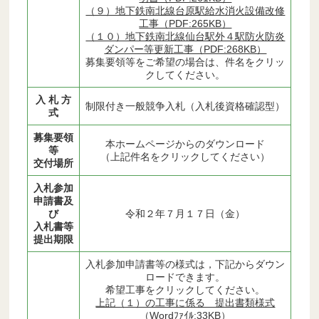
（９）地下鉄南北線台原駅給水消火設備改修
工事（PDF:265KB）
（１０）地下鉄南北線仙台駅外４駅防火防炎
ダンパー等更新工事（PDF:268KB）
募集要領等をご希望の場合は、件名をクリッ
クしてください。
入 札 方
制限付き一般競争入札（入札後資格確認型）
式
募集要領
本ホームページからのダウンロード
等
（上記件名をクリックしてください）
交付場所
入札参加
申請書及
び
令和２年７月１７日（金）
入札書等
提出期限
入札参加申請書等の様式は，下記からダウン
ロードできます。
希望工事をクリックしてください。
上記（１）の工事に係る 提出書類様式
（Wordﾌｧｲﾙ:33KB）