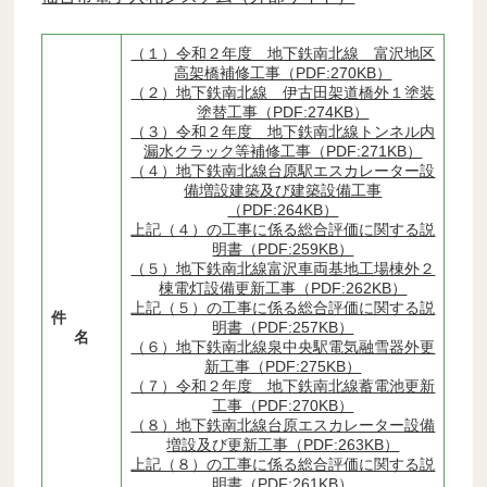
（１）令和２年度 地下鉄南北線 富沢地区
高架橋補修工事（PDF:270KB）
（２）地下鉄南北線 伊古田架道橋外１塗装
塗替工事（PDF:274KB）
（３）令和２年度 地下鉄南北線トンネル内
漏水クラック等補修工事（PDF:271KB）
（４）地下鉄南北線台原駅エスカレーター設
備増設建築及び建築設備工事
（PDF:264KB）
上記（４）の工事に係る総合評価に関する説
明書（PDF:259KB）
（５）地下鉄南北線富沢車両基地工場棟外２
棟電灯設備更新工事（PDF:262KB）
上記（５）の工事に係る総合評価に関する説
件
明書（PDF:257KB）
名
（６）地下鉄南北線泉中央駅電気融雪器外更
新工事（PDF:275KB）
（７）令和２年度 地下鉄南北線蓄電池更新
工事（PDF:270KB）
（８）地下鉄南北線台原エスカレーター設備
増設及び更新工事（PDF:263KB）
上記（８）の工事に係る総合評価に関する説
明書（PDF:261KB）