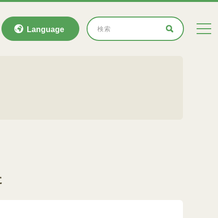
Language
た