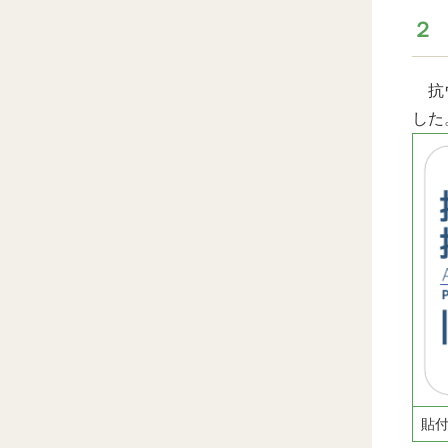
２
抗ウ
した
貼