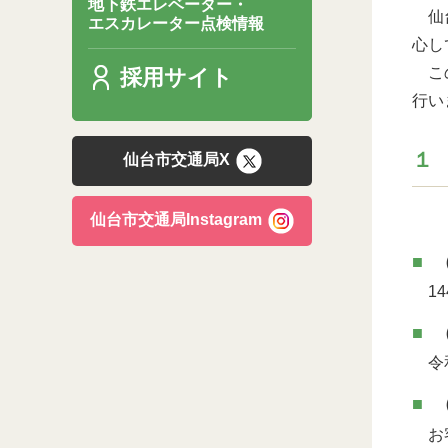
地下鉄エレベーター・
仙台
エスカレーター点検情報
心し
この
採用サイト
行い
１
仙台市交通局X
仙台市交通局Instagram
14
令和
お客