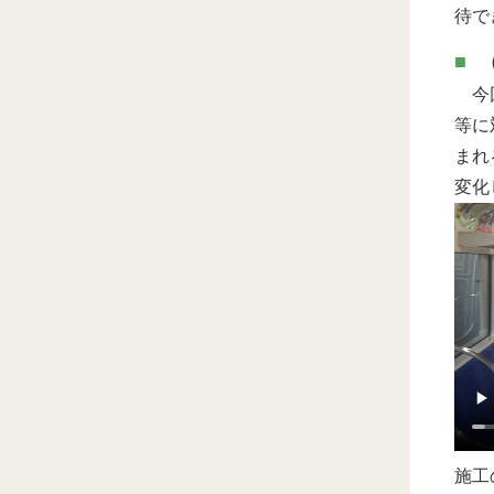
待で
今回
等に
まれ
変化
施工