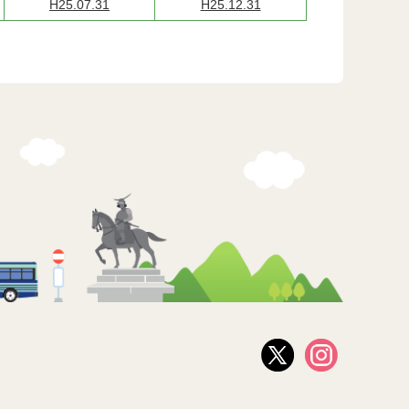
H25.07.31
H25.12.31