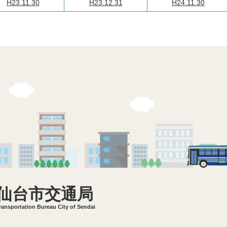
H23.11.30
H23.12.31
H24.11.30
仙台市交通局
ransportation Bureau City of Sendai