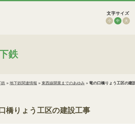
文字サイズ
小
中
大
下鉄
下鉄
»
地下鉄関連情報
»
東西線開業までのあゆみ
»
竜の口橋りょう工区の建
口橋りょう工区の建設工事