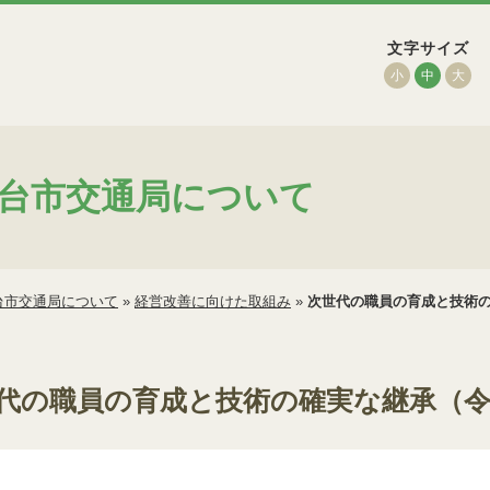
文字サイズ
小
中
大
台市交通局について
台市交通局について
»
経営改善に向けた取組み
»
次世代の職員の育成と技術
代の職員の育成と技術の確実な継承（令