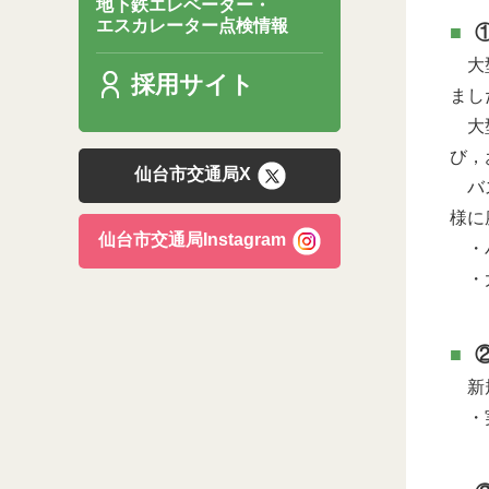
地下鉄エレベーター・
エスカレーター点検情報
大型
採用サイト
まし
大型
び，
仙台市交通局X
バス
様に
仙台市交通局Instagram
・バ
・大
新規
・実