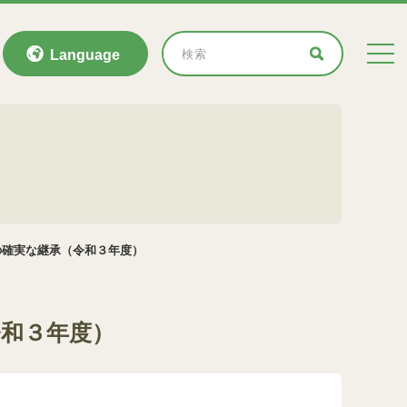
Language
の確実な継承（令和３年度）
和３年度）