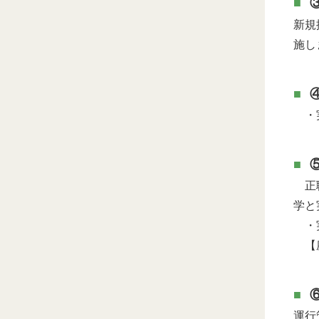
新規
施し
・実
正職
学と
・実
【座
運行