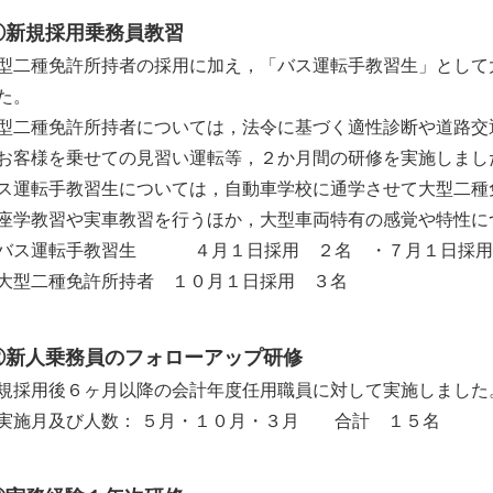
①新規採用乗務員教習
二種免許所持者の採用に加え，「バス運転手教習生」として
た。
二種免許所持者については，法令に基づく適性診断や道路交
お客様を乗せての見習い運転等，２か月間の研修を実施しまし
運転手教習生については，自動車学校に通学させて大型二種
座学教習や実車教習を行うほか，大型車両特有の感覚や特性に
ス運転手教習生 ４月１日採用 ２名 ・７月１日採用 
型二種免許所持者 １０月１日採用 ３名
②新人乗務員のフォローアップ研修
採用後６ヶ月以降の会計年度任用職員に対して実施しました
施月及び人数： ５月・１０月・３月 合計 １５名