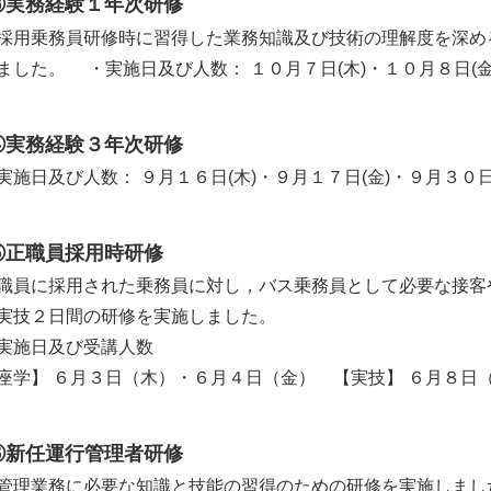
③実務経験１年次研修
採用乗務員研修時に習得した業務知識及び技術の理解度を深め
ました。 ・実施日及び人数： １０月７日(木)・１０月８日(
④実務経験３年次研修
施日及び人数： ９月１６日(木)・９月１７日(金)・９月３０
⑤正職員採用時研修
員に採用された乗務員に対し，バス乗務員として必要な接客
実技２日間の研修を実施しました。
施日及び受講人数
学】 ６月３日（木）・６月４日（金） 【実技】 ６月８日
⑥新任運行管理者研修
管理業務に必要な知識と技能の習得のための研修を実施しまし