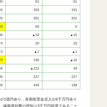
30
61
61
32
260
191
25
201
201
69
69
0
38
▲10
▲10
74
20
20
0
▲1
▲1
79
245
▲16
49
▲222
39
00
227
227
49
449
188
費が1億円余り，長期前受金戻入が6千万円余り
，減価償却費の増加は3千万円程度であること