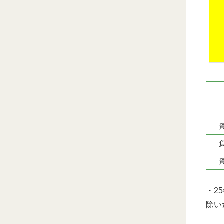
・2
除い