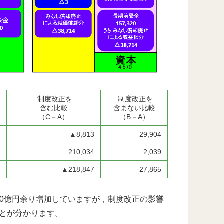
制度改正を
制度改正を
含む比較
含まない比較
（C－A）
（B－A）
0
▲8,813
29,904
0
210,034
2,039
0
▲218,847
27,865
100億円余り増加していますが，制度改正の影響
ことが分かります。