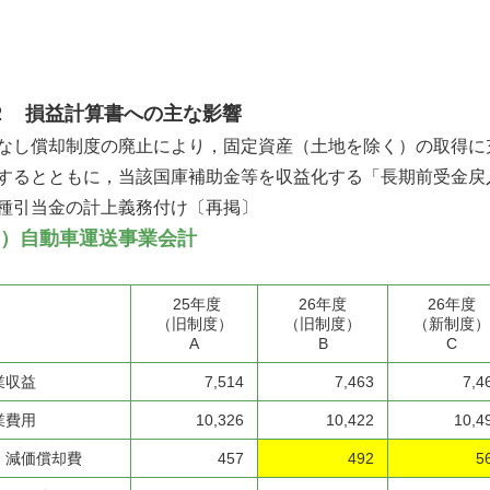
２ 損益計算書への主な影響
なし償却制度の廃止により，固定資産（土地を除く）の取得に
するとともに，当該国庫補助金等を収益化する「長期前受金戻
種引当金の計上義務付け〔再掲〕
）自動車運送事業会計
25年度
26年度
26年度
（旧制度）
（旧制度）
（新制度）
A
B
C
業収益
7,514
7,463
7,4
業費用
10,326
10,422
10,4
価償却費
457
492
5