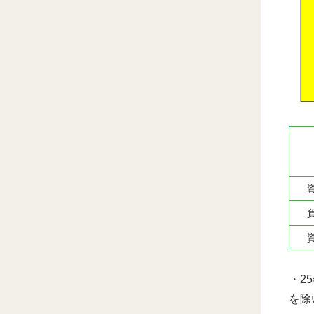
・2
を除