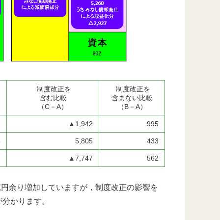
制度改正を
制度改正を
含む比較
含まない比較
（C－A）
（B－A）
7
▲1,942
995
5
5,805
433
2
▲7,747
562
8億円余り増加していますが，制度改正の影響を
が分かります。