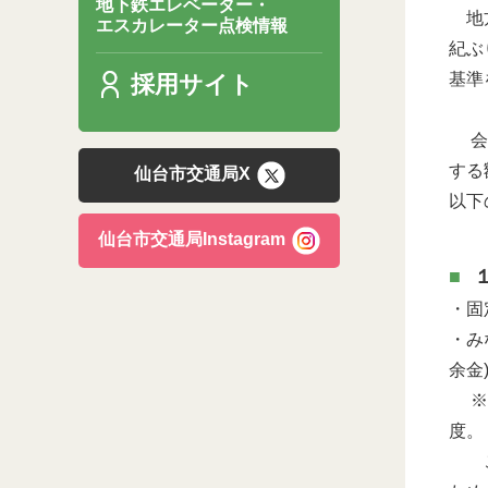
地下鉄エレベーター・
地方
エスカレーター点検情報
紀ぶ
基準
採用サイト
会計
する
仙台市交通局X
以下
仙台市交通局Instagram
・固
・み
余金
※固
度。
これ