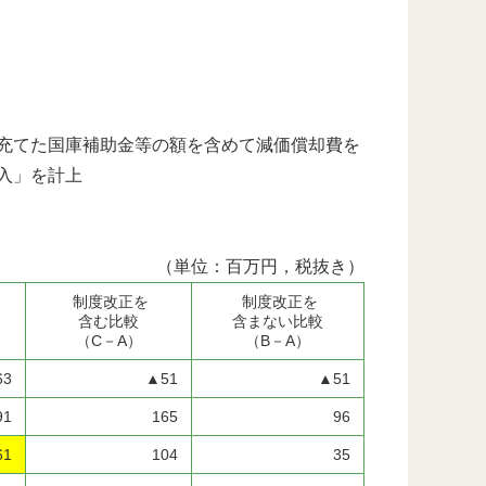
充てた国庫補助金等の額を含めて減価償却費を
入」を計上
（単位：百万円，税抜き）
制度改正を
制度改正を
含む比較
含まない比較
（C－A）
（B－A）
63
▲51
▲51
91
165
96
61
104
35