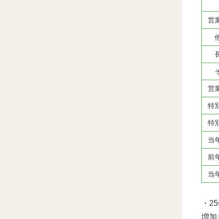
そ
営
他
長
そ
営
特
特
当
前
当
・2
増加