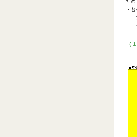
ため
・各
退職
貸
（１