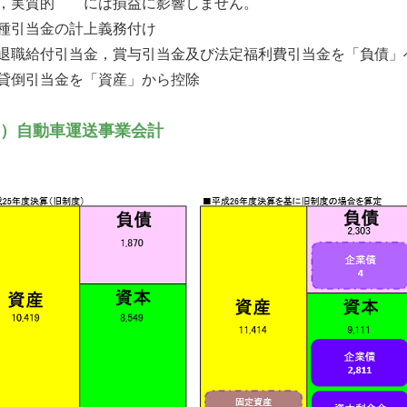
，実質的 には損益に影響しません。
種引当金の計上義務付け
給付引当金，賞与引当金及び法定福利費引当金を「負債」
倒引当金を「資産」から控除
）自動車運送事業会計