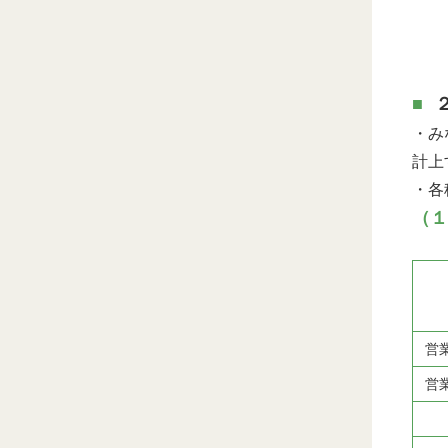
・み
計上
・各
（１
営
営
減