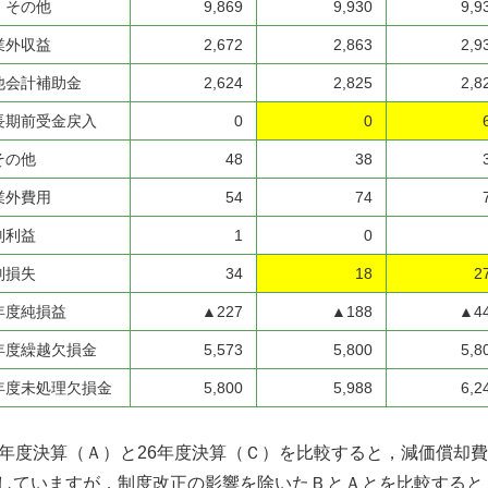
の他
9,869
9,930
9,9
業外収益
2,672
2,863
2,9
会計補助金
2,624
2,825
2,8
期前受金戻入
0
0
の他
48
38
業外費用
54
74
別利益
1
0
別損失
34
18
2
年度純損益
▲227
▲188
▲4
年度繰越欠損金
5,573
5,800
5,8
年度未処理欠損金
5,800
5,988
6,2
5年度決算（Ａ）と26年度決算（Ｃ）を比較すると，減価償却
していますが，制度改正の影響を除いたＢとＡとを比較すると