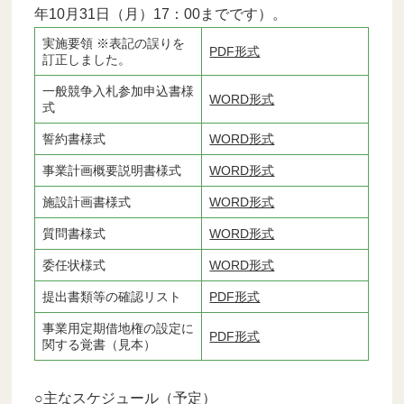
年10月31日（月）17：00までです）。
実施要領 ※表記の誤りを
PDF形式
訂正しました。
一般競争入札参加申込書様
WORD形式
式
誓約書様式
WORD形式
事業計画概要説明書様式
WORD形式
施設計画書様式
WORD形式
質問書様式
WORD形式
委任状様式
WORD形式
提出書類等の確認リスト
PDF形式
事業用定期借地権の設定に
PDF形式
関する覚書（見本）
○主なスケジュール（予定）