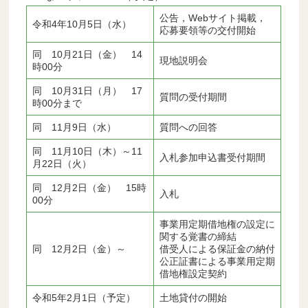
公告，Webサイト掲載，
令和4年10月5日（水）
応募要領等の交付開始
同 10月21日（金） 14
現地説明会
時00分
同 10月31日（月） 17
質問の受付期間
時00分まで
同 11月9日（水）
質問への回答
同 11月10日（木）～11
入札参加申込書受付期間
月22日（火）
同 12月2日（金） 15時
入札
00分
事業用定期借地権の設定に
関する覚書の締結
同 12月2日（金）～
借受人による保証金の納付
公正証書による事業用定期
借地権設定契約
令和5年2月1日（予定）
土地貸付の開始