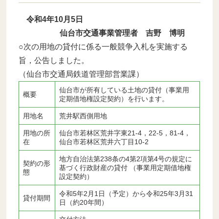
令和4年10月5日
仙台市交通事業管理者 吉野 博明
○次の用地の貸付に係る一般競争入札を実施する
旨，公告しました。
（仙台市交通局鉄道管理部営業課）
仙台市が所有している土地の貸付（事業用
概要
定期借地権設定契約）を行います。
用地名
荒井駅西側用地
用地の所
仙台市若林区荒井字東21-4，22-5，81-4，
在
仙台市若林区荒井六丁目10-2
地方自治法第238条の4第2項第4号の規定に
契約の形
基づく行政財産の貸付 （事業用定期借地権
態
設定契約）
令和5年2月1日（予定）から令和25年3月31
貸付期間
日（約20年間）