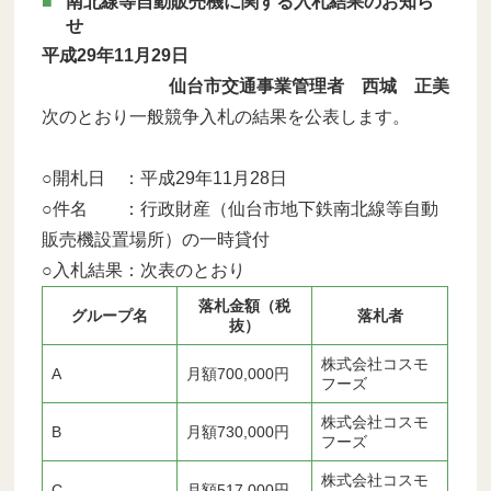
南北線等自動販売機に関する入札結果のお知ら
せ
平成29年11月29日
仙台市交通事業管理者 西城 正美
次のとおり一般競争入札の結果を公表します。
○開札日 ：平成29年11月28日
○件名 ：行政財産（仙台市地下鉄南北線等自動
販売機設置場所）の一時貸付
○入札結果：次表のとおり
落札金額（税
グループ名
落札者
抜）
株式会社コスモ
A
月額700,000円
フーズ
株式会社コスモ
B
月額730,000円
フーズ
株式会社コスモ
C
月額517,000円