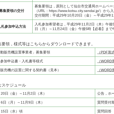
募集要領は，原則として仙台市交通局ホームペー
募集要領の交付
（URL：https://www.kotsu.city.sendai.jp
交付期間：平成29年10月20日（金）～平成29年1
入札参加希望者は，平成29年11月2日（木）午後
入札参加申込方法
日（月）～11月24日（金）午後5時【必着】ま
集要領，様式等はこちらからダウンロードできます。
自動販売機設置事業者」募集要領
（PDF形式
札参加申込書・入札書等様式
（WORD
動販売機の設置に関する契約書（見本）
（WORD
なスケジュール
月20日（金）～11月2日（木）
公告，ホ
月6日（月）～11月9日（木）
質問受付
月15日（水）頃
質問回答