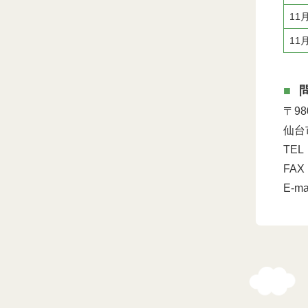
11
11
〒9
仙台
TEL
FAX
E-ma