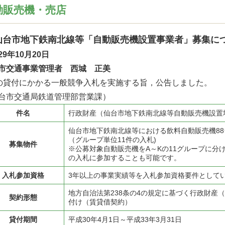
動販売機・売店
仙台市地下鉄南北線等「自動販売機設置事業者」募集に
29年10月20日
市交通事業管理者 西城 正美
の貸付にかかる一般競争入札を実施する旨，公告しました。
台市交通局鉄道管理部営業課）
件名
行政財産（仙台市地下鉄南北線等自動販売機設置
仙台市地下鉄南北線等における飲料自動販売機88
（グループ単位11件の入札)
募集物件
※公募対象自動販売機をA～Kの11グループに分
の入札に参加することも可能です。
入札参加資格
3年以上の事業実績等を入札参加資格要件として
地方自治法第238条の4の規定に基づく行政財産
契約形態
付け（賃貸借契約）
貸付期間
平成30年4月1日～平成33年3月31日