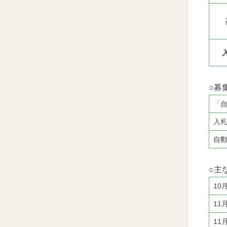
○募
「
入
自
○主
10
11
11