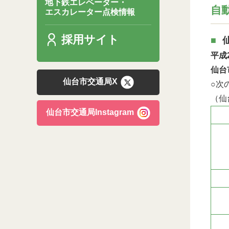
地下鉄エレベーター・
自
エスカレーター点検情報
採用サイト
平成
仙台
仙台市交通局X
○次
（仙
仙台市交通局Instagram