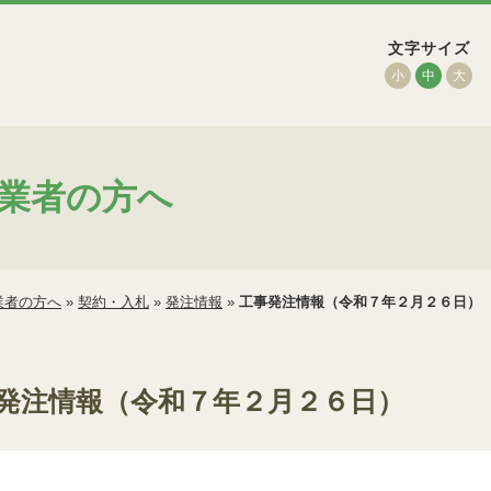
文字サイズ
小
中
大
業者の方へ
業者の方へ
»
契約・入札
»
発注情報
»
工事発注情報（令和７年２月２６日）
発注情報（令和７年２月２６日）