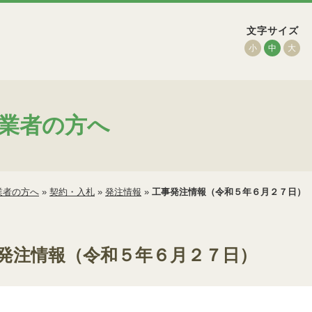
文字サイズ
小
中
大
業者の方へ
業者の方へ
»
契約・入札
»
発注情報
»
工事発注情報（令和５年６月２７日）
発注情報（令和５年６月２７日）