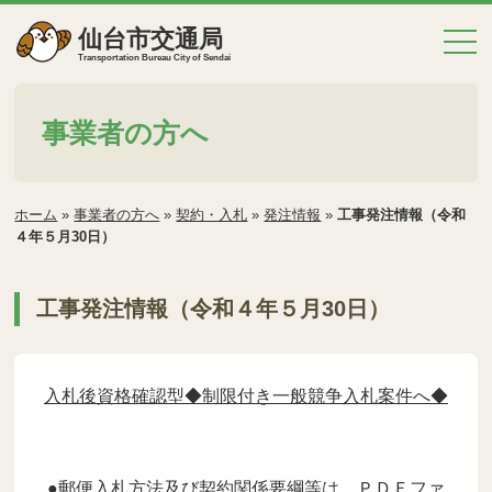
仙台市交通局
Transportation Bureau City of Sendai
事業者の方へ
ホーム
»
事業者の方へ
»
契約・入札
»
発注情報
»
工事発注情報（令和
４年５月30日）
工事発注情報（令和４年５月30日）
入札後資格確認型◆制限付き一般競争入札案件へ◆
●郵便入札方法及び契約関係要綱等は，ＰＤＦファ