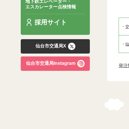
地下鉄エレベーター・
エスカレーター点検情報
採用サイト
・
交
・
仙
仙台市交通局X
仙台市交通局Instagram
発注