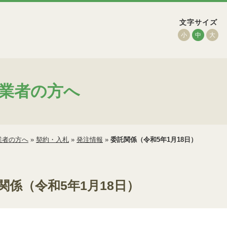
文字サイズ
小
中
大
業者の方へ
業者の方へ
»
契約・入札
»
発注情報
»
委託関係（令和5年1月18日）
関係（令和5年1月18日）