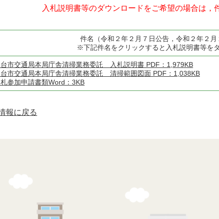
入札説明書等のダウンロードをご希望の場合は，
件名（令和２年２月７日公告，令和２年２月
※下記件名をクリックすると入札説明書等を
台市交通局本局庁舎清掃業務委託 入札説明書 PDF：1,979KB
台市交通局本局庁舎清掃業務委託 清掃範囲図面 PDF：1,038KB
札参加申請書類Word：3KB
情報に戻る