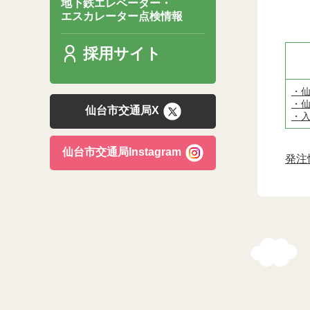
地下鉄エレベーター・
エスカレーター点検情報
採用サイト
・仙
・仙
仙台市交通局X
・入
仙台市交通局Instagram
発注