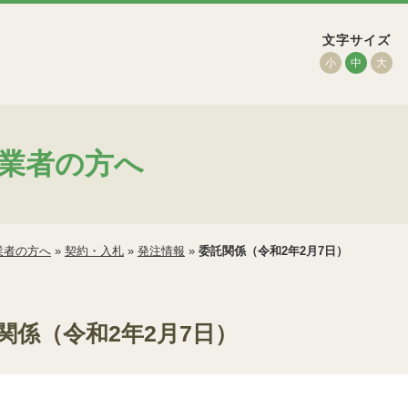
文字サイズ
小
中
大
業者の方へ
業者の方へ
»
契約・入札
»
発注情報
»
委託関係（令和2年2月7日）
関係（令和2年2月7日）