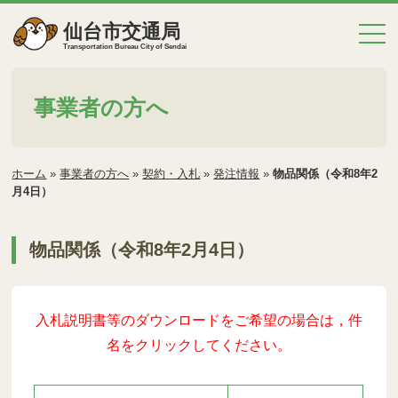
仙台市交通局
Transportation Bureau City of Sendai
事業者の方へ
ホーム
»
事業者の方へ
»
契約・入札
»
発注情報
»
物品関係（令和8年2
月4日）
物品関係（令和8年2月4日）
入札説明書等のダウンロードをご希望の場合は，件
名をクリックしてください。