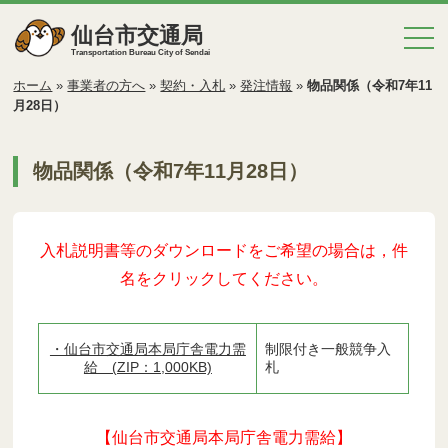
仙台市交通局
Transportation Bureau City of Sendai
ホーム
»
事業者の方へ
»
契約・入札
»
発注情報
»
物品関係（令和7年11
月28日）
物品関係（令和7年11月28日）
入札説明書等のダウンロードをご希望の場合は，件
名をクリックしてください。
・仙台市交通局本局庁舎電力需
制限付き一般競争入
給 (ZIP：1,000KB)
札
【仙台市交通局本局庁舎電力需給】