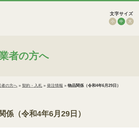
文字サイズ
小
中
大
業者の方へ
業者の方へ
»
契約・入札
»
発注情報
»
物品関係（令和4年6月29日）
関係（令和4年6月29日）