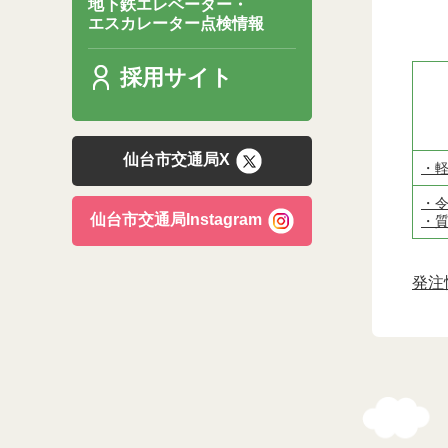
地下鉄エレベーター・
エスカレーター点検情報
採用サイト
仙台市交通局X
・軽
・令
仙台市交通局Instagram
・質
発注