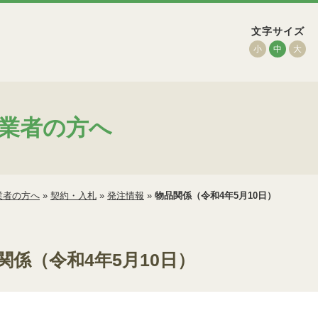
文字サイズ
小
中
大
業者の方へ
業者の方へ
»
契約・入札
»
発注情報
»
物品関係（令和4年5月10日）
関係（令和4年5月10日）